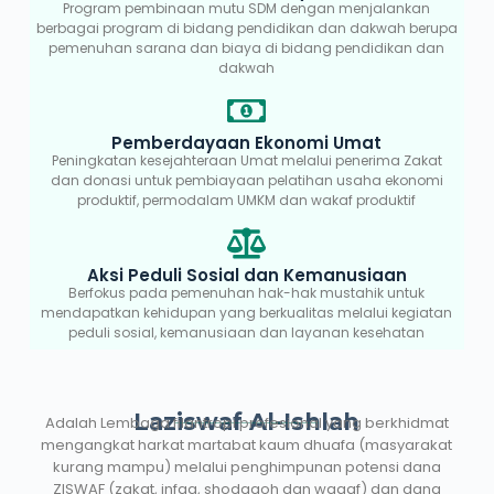
Program pembinaan mutu SDM dengan menjalankan
berbagai program di bidang pendidikan dan dakwah berupa
pemenuhan sarana dan biaya di bidang pendidikan dan
dakwah
Pemberdayaan Ekonomi Umat
Peningkatan kesejahteraan Umat melalui penerima Zakat
dan donasi untuk pembiayaan pelatihan usaha ekonomi
produktif, permodalam UMKM dan wakaf produktif
Aksi Peduli Sosial dan Kemanusiaan
Berfokus pada pemenuhan hak-hak mustahik untuk
mendapatkan kehidupan yang berkualitas melalui kegiatan
peduli sosial, kemanusiaan dan layanan kesehatan
Laziswaf Al-Ishlah
Adalah Lembaga filantropi profesional yang berkhidmat
mengangkat harkat martabat kaum dhuafa (masyarakat
kurang mampu) melalui penghimpunan potensi dana
ZISWAF (zakat, infaq, shodaqoh dan waqaf) dan dana