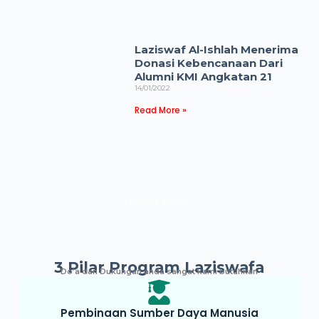
Laziswaf Al-Ishlah Menerima
Donasi Kebencanaan Dari
Alumni KMI Angkatan 21
14/01/2022
Read More »
Kabar Lainnya
3 Pilar Program Laziswafa
Do’a dan Dukungan anda sangat kami butuhkan
Pembinaan Sumber Daya Manusia