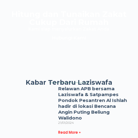
Hitung dan Tunaikan Zakat
Cukup Dari Rumah
Kami siap menyalurkan Zakat Anda
Hubungi Kami
Kabar Terbaru Laziswafa
Relawan APB bersama
Laziswafa & Satpampes
Pondok Pesantren Al Ishlah
hadir di lokasi Bencana
Angin Puting Beliung
Walidono
21/01/2024
Read More »